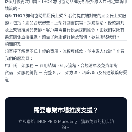
12個月後再次申請。THOR 亦可協助品牌分析被拒原因並制定重新申
請策略。
Q5: THOR 如何協助屈臣氏上架？
我們提供端對端的屈臣氏上架服
務，包括：產品合規審查、上架計劃書撰寫、採購接洽、條款談判
及上架後推廣員安排。客戶無需自行摸索採購關係，由我們以既有
渠道關係直接推進。如需了解服務詳情及報價，歡迎
聯絡我們
。
相關服務
想直接了解屈臣氏上架的費用、流程與條款，並由專人代辦？查看
我們的服務頁：
屈臣氏上架服務
— 費用結構、6 步流程、合規清單及免費諮詢
貨品上架服務總覽
— 完整 8 步上架方法，涵蓋超市及各連鎖藥房渠
道
需要專業市場推廣支援？
立即聯絡 THOR PR & Marketing，獲取免費的初步諮
詢。