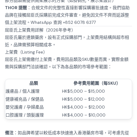
部分品類需提供開架展示的方案（如掛鈎孔、展示架設計）
THOR 提醒
：合規文件的完整性直接影響採購審批速度。我們協助
品牌在接觸屈臣氏採購前完成文件審查，避免因文件不齊而延誤整
個上架流程。
WhatsApp 查詢 +852 6078 6377
屈臣氏上架費用詳解（2026年參考）
屈臣氏屬於連鎖藥房，設有正式採購部門，上架費用結構與超市相
近，品牌需預算相關成本。
上架費（Listing Fee）
屈臣氏上架需繳付上架費，費用因品類及SKU數量而異，實際金額
需與採購部門洽談確認。以下為各品類的市場參考範圍：
品類
參考費用範圍（每SKU）
護膚品 / 個人護理
HK$5,000 – $15,000
健康補充品 / 保健品
HK$5,000 – $12,000
嬰兒護膚 / 孕婦產品
HK$4,000 – $12,000
口腔護理 / 頭髮護理
HK$4,000 – $10,000
備注
：如品牌希望以較低成本快速進入香港藥房市場，可考慮先從