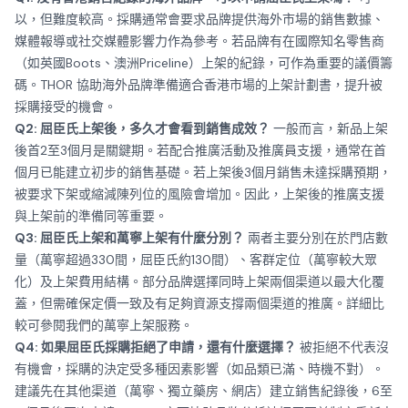
以，但難度較高。採購通常會要求品牌提供海外市場的銷售數據、
媒體報導或社交媒體影響力作為參考。若品牌有在國際知名零售商
（如英國Boots、澳洲Priceline）上架的紀錄，可作為重要的議價籌
碼。THOR 協助海外品牌準備適合香港市場的上架計劃書，提升被
採購接受的機會。
Q2: 屈臣氏上架後，多久才會看到銷售成效？
一般而言，新品上架
後首2至3個月是關鍵期。若配合推廣活動及推廣員支援，通常在首
個月已能建立初步的銷售基礎。若上架後3個月銷售未達採購預期，
被要求下架或縮減陳列位的風險會增加。因此，上架後的推廣支援
與上架前的準備同等重要。
Q3: 屈臣氏上架和萬寧上架有什麼分別？
兩者主要分別在於門店數
量（萬寧超過330間，屈臣氏約130間）、客群定位（萬寧較大眾
化）及上架費用結構。部分品牌選擇同時上架兩個渠道以最大化覆
蓋，但需確保定價一致及有足夠資源支撐兩個渠道的推廣。詳細比
較可參閱我們的
萬寧上架服務
。
Q4: 如果屈臣氏採購拒絕了申請，還有什麼選擇？
被拒絕不代表沒
有機會，採購的決定受多種因素影響（如品類已滿、時機不對）。
建議先在其他渠道（萬寧、獨立藥房、網店）建立銷售紀錄後，6至