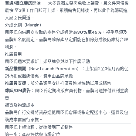
普通/獨立藥房
開始——大多數獨立藥房免收上架費，且文件齊備後
最快1至3個工作日即可上架。累積銷售紀錄後，再以此作為籌碼進
入屈臣氏渠道。
分成比例（Margin）
屈臣氏向供應商收取的零售分成通常為
30%至45%
，視乎品類及
品牌知名度而定。品牌需確保產品定價能在扣除分成後仍維持合理
利潤。
推廣費用
屈臣氏通常要求新上架品牌參與以下推廣活動：
新品推廣期
（New Launch Promotion）：上架首2至3個月內的促
銷折扣或捆綁優惠，費用由品牌承擔
推廣員支援
：部分品類需安排
推廣員
進場協助試用或銷售
雜誌/DM廣告
：屈臣氏定期出版會員刊物，品牌可選擇付費刊登廣
告
補貨及物流成本
品牌需自行安排將貨品送抵屈臣氏倉庫或指定配送中心，運費及包
裝成本需自行承擔。
屈臣氏上架流程：從準備到正式銷售
第一步：產品評估與市場定位