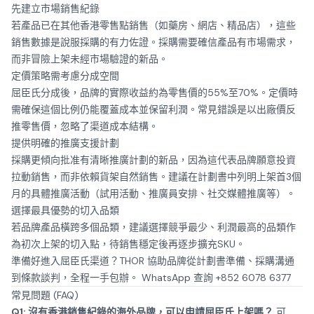
先建立市場銷售紀錄
若產品已在其他香港零售點銷售（如藥房、網店、精品店），這些
銷售數據是說服採購的有力佐證。採購需要確信產品有市場需求，
而非冒險上架未經市場驗證的新品。
定價策略需考慮分成空間
屈臣氏分成後，品牌的實際收益約為零售價的55%至70%。定價時
需確保這個比例仍能覆蓋成本並保留利潤。常見錯誤是以出廠價反
推零售價，忽略了渠道成本結構。
提供明確的推廣支援計劃
採購更傾向批准有清晰推廣計劃的新品，因為這代表品牌願意投資
拉動銷售，而非依賴貨架自然銷售。建議在計劃書中列明上架首3個
月的具體推廣活動（試用活動、推廣員安排、社交媒體推廣等）。
選擇最具優勢的切入品類
若品牌產品橫跨多個品類，建議選擇競爭最少、利潤最高的品類作
為初次上架的切入點，待銷售穩定後再逐步擴充SKU。
準備好進入屈臣氏渠道？THOR 協助品牌從計劃書準備、採購溝通
到條款談判，全程一手包辦。
WhatsApp 查詢 +852 6078 6377
常見問題 (FAQ)
Q1: 沒有香港銷售紀錄的海外品牌，可以申請屈臣氏上架嗎？
可