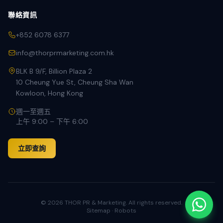
聯絡資訊
+852 6078 6377
info@thorprmarketing.com.hk
BLK B 9/F, Billion Plaza 2
10 Cheung Yue St, Cheung Sha Wan
Kowloon, Hong Kong
週一至週五
上午 9:00 – 下午 6:00
立即查詢
©
2026
THOR PR & Marketing. All rights reserved.
Sitemap
·
Robots