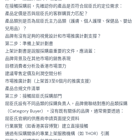
在接觸採購前，先確認你的產品是否符合屈臣氏的定位需求：
產品定價是否與屈臣氏的客群購買力匹配？
產品類別是否為屈臣氏主力品類（護膚、個人護理、保健品、嬰幼
兒用品）？
品牌有沒有足夠的視覺設計和市場推廣計劃支撐？
第二步：準備上架計劃書
上架計劃書是說服採購最重要的文件，應涵蓋：
品牌背景及在其他市場的銷售表現
目標消費者分析及香港市場潛力
建議零售定價及利潤空間分析
市場推廣計劃（上架首3至6個月的推廣支援）
產品合規文件清單
第三步：接觸屈臣氏採購部門
屈臣氏設有不同品類的採購負責人，品牌需聯絡對應的品類採購
（Category Buyer）。沒有既有關係的品牌，通常需要透過：
屈臣氏官網的供應商申請頁面提交資料
行業展覽（如香港美容博覽）建立直接接觸
通過有採購關係的專業上架服務機構（如 THOR）引薦