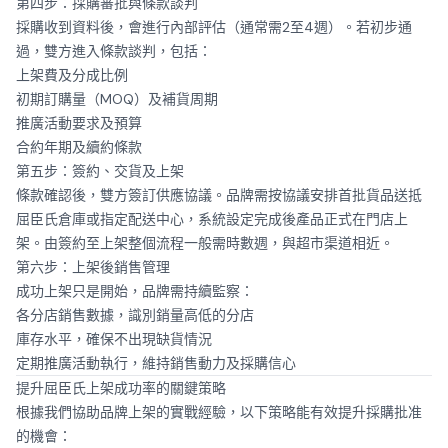
第四步：採購審批與條款談判
採購收到資料後，會進行內部評估（通常需2至4週）。若初步通
過，雙方進入條款談判，包括：
上架費及分成比例
初期訂購量（MOQ）及補貨周期
推廣活動要求及預算
合約年期及續約條款
第五步：簽約、交貨及上架
條款確認後，雙方簽訂供應協議。品牌需按協議安排首批貨品送抵
屈臣氏倉庫或指定配送中心，系統設定完成後產品正式在門店上
架。由簽約至上架整個流程一般需時數週，與超市渠道相近。
第六步：上架後銷售管理
成功上架只是開始，品牌需持續監察：
各分店銷售數據，識別銷量高低的分店
庫存水平，確保不出現缺貨情況
定期推廣活動執行，維持銷售動力及採購信心
提升屈臣氏上架成功率的關鍵策略
根據我們協助品牌上架的實戰經驗，以下策略能有效提升採購批准
的機會：