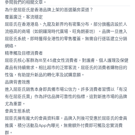
參閱我們的相關文章。
為什麼屈臣氏是香港品牌上架的首選藥房渠道？
覆蓋廣泛，客流穩定
屈臣氏在香港港島、九龍及新界均有密集分布，部分旗艦店設於人
流極高的商場（如銅鑼灣時代廣場、旺角朗豪坊）。品牌一旦進入
屈臣氏系統，即時獲得全港性的零售覆蓋，無需自行逐區建立分銷
網絡。
精準觸及目標消費者
屈臣氏核心客群為18至45歲女性消費者，對護膚、個人護理及保健
產品有持續需求。相比超市的泛眾客流，屈臣氏的消費者購物目的
性強，有助提升新品的轉化率及試購意願。
品牌背書效應
進入屈臣氏銷售本身即具備市場公信力。許多消費者習慣以「有沒
有在屈臣氏賣」作為評估品牌可靠性的指標，這對新進市場的品牌
尤為重要。
會員生態系統
屈臣氏擁有龐大的會員資料庫，品牌入列後可受惠於屈臣氏的會員
推廣、積分活動及App內曝光，無需額外付費即可觸及忠實消費
群。