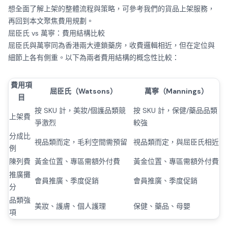
想全面了解上架的整體流程與策略，可參考我們的
貨品上架服務
，
再回到本文聚焦費用規劃。
屈臣氏 vs 萬寧：費用結構比較
屈臣氏與萬寧同為香港兩大連鎖藥房，收費邏輯相近，但在定位與
細節上各有側重。以下為兩者費用結構的概念性比較：
費用項
屈臣氏（Watsons）
萬寧（Mannings）
目
按 SKU 計，美妝/個護品類競
按 SKU 計，保健/藥品品類
上架費
爭激烈
較強
分成比
視品類而定，毛利空間需預留
視品類而定，與屈臣氏相近
例
陳列費
黃金位置、專區需額外付費
黃金位置、專區需額外付費
推廣攤
會員推廣、季度促銷
會員推廣、季度促銷
分
品類強
美妝、護膚、個人護理
保健、藥品、母嬰
項