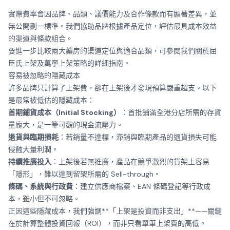
實際費率會因品牌、品類、議價能力及合作條款而有顯著差異，並
無公開劃一標準。我們協助品牌根據產品定位，評估最具成本效益
的渠道與條款組合。
要進一步比較兩大藥房的渠道定位與適合品類，可參閱我們關於屈
臣氏上架及萬寧上架策略的詳細指南。
容易被忽略的隱藏成本
許多品牌只計算了上架費，卻在上架後才發現預算嚴重超支。以下
是最常被低估的隱藏成本：
首期鋪貨成本（Initial Stocking）
：首批鋪滿全港分店所需的存貨
量龐大，是一筆可觀的現金流壓力。
退貨與臨期損耗
：若銷量不達標，滯銷與臨期產品的退貨損失可能
侵蝕大量利潤。
持續推廣投入
：上架後若無推廣，產品在競爭激烈的貨架上容易
「隱形」，難以達到留架所需的 Sell-through。
條碼、系統與行政費
：建立供應商檔案、EAN 條碼登記等行政成
本，雖小但不可忽略。
正因這些隱藏成本，我們強調**「上架是投資而非支出」**——關鍵
在於計算整體投資回報（ROI），而非只看單筆上架費的高低。