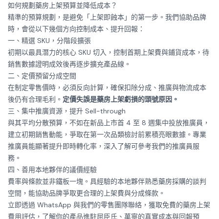
如何規劃藥房上架預算並降低成本？
精準的預算規劃，是避免「上架即蝕本」的第一步。我們協助品牌
時，會從以下幾個方向控制成本、提升回報：
一、精選 SKU，分階段擴張
初期以最具潛力的核心 SKU 切入，控制首期上架費與鋪貨成本，待
銷售數據證明成效後再逐步擴充產品線。
二、定價預留分成空間
在制定零售價時，必須反向計算，確保扣除分成、推廣與物流成本
後仍有合理毛利。
定價失誤是藥房上架虧損的頭號原因。
三、集中推廣資源，提升 Sell-through
與其平均分散預算，不如在新品上市首 4 至 8 週集中投放推廣員，
建立初期銷售動能，爭取在第一次品類檢討前累積亮眼數據。專業
推廣員能顯著提升即時轉化率，深入了解可參考我們的
推廣員服
務
。
四、善用本地夥伴的議價經驗
費率與條款並非鐵板一塊。具經驗的本地夥伴熟悉藥房採購的談判
空間，能協助品牌爭取更合理的上架費與分成條款。
立即透過 WhatsApp 與我們的零售團隊聯絡，獲取免費的藥房上架
費用評估，了解你的產品進駐屈臣氏、萬寧的真實成本與回報預