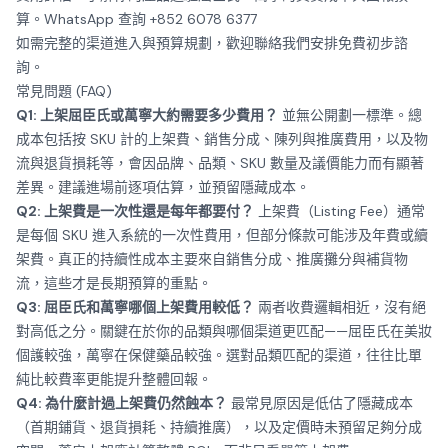
算。
WhatsApp 查詢 +852 6078 6377
如需完整的渠道進入與預算規劃，歡迎
聯絡我們
安排免費初步諮
詢。
常見問題 (FAQ)
Q1: 上架屈臣氏或萬寧大約需要多少費用？
並無公開劃一標準。總
成本包括按 SKU 計的上架費、銷售分成、陳列與推廣費用，以及物
流與退貨損耗等，會因品牌、品類、SKU 數量及議價能力而有顯著
差異。建議進場前逐項估算，並預留隱藏成本。
Q2: 上架費是一次性還是每年都要付？
上架費（Listing Fee）通常
是每個 SKU 進入系統的一次性費用，但部分條款可能涉及年費或續
架費。真正的持續性成本主要來自銷售分成、推廣攤分與補貨物
流，這些才是長期預算的重點。
Q3: 屈臣氏和萬寧哪個上架費用較低？
兩者收費邏輯相近，沒有絕
對高低之分。關鍵在於你的品類與哪個渠道更匹配——屈臣氏在美妝
個護較強，萬寧在保健藥品較強。選對品類匹配的渠道，往往比單
純比較費率更能提升整體回報。
Q4: 為什麼計過上架費仍然蝕本？
最常見原因是低估了隱藏成本
（首期鋪貨、退貨損耗、持續推廣），以及定價時未預留足夠分成