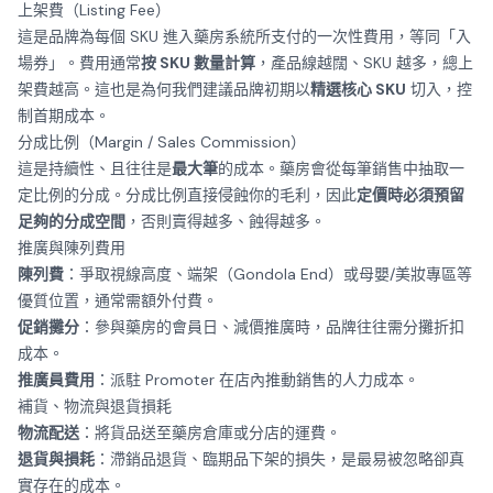
上架費（Listing Fee）
這是品牌為每個 SKU 進入藥房系統所支付的一次性費用，等同「入
場券」。費用通常
按 SKU 數量計算
，產品線越闊、SKU 越多，總上
架費越高。這也是為何我們建議品牌初期以
精選核心 SKU
切入，控
制首期成本。
分成比例（Margin / Sales Commission）
這是持續性、且往往是
最大筆
的成本。藥房會從每筆銷售中抽取一
定比例的分成。分成比例直接侵蝕你的毛利，因此
定價時必須預留
足夠的分成空間
，否則賣得越多、蝕得越多。
推廣與陳列費用
陳列費
：爭取視線高度、端架（Gondola End）或母嬰/美妝專區等
優質位置，通常需額外付費。
促銷攤分
：參與藥房的會員日、減價推廣時，品牌往往需分攤折扣
成本。
推廣員費用
：派駐 Promoter 在店內推動銷售的人力成本。
補貨、物流與退貨損耗
物流配送
：將貨品送至藥房倉庫或分店的運費。
退貨與損耗
：滯銷品退貨、臨期品下架的損失，是最易被忽略卻真
實存在的成本。