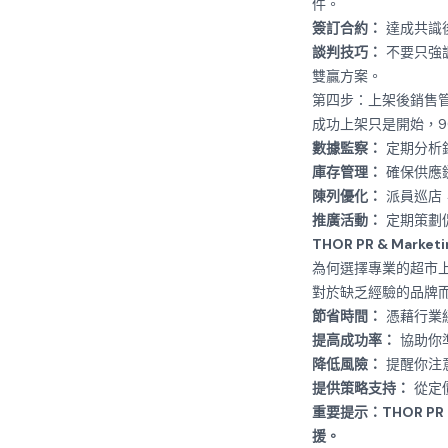
件。
簽訂合約：
達成共識
談判技巧：
不要只強
雙贏方案。
第四步：上架後銷售管
成功上架只是開始，9
數據監察：
定期分析銷
庫存管理：
確保供應
陳列優化：
派員巡店
推廣活動：
定期策劃
THOR PR & Marketi
為何選擇專業的超市
對於缺乏經驗的品牌
節省時間：
憑藉行業
提高成功率：
協助你
降低風險：
提醒你注
提供策略支持：
從定
重要提示：THOR P
援。