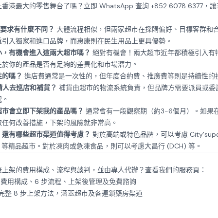
上香港最大的零售舞台了嗎？立即
WhatsApp 查詢 +852 6078 6377
，讓
上架要求有什麼不同？
大體流程相似，但兩家超市在採購偏好、目標客群和
重引入獨家和進口品牌，而惠康則在民生用品上更具優勢。
很小，有機會進入這兩大超市嗎？
絕對有機會！兩大超市近年都積極引入有
在於你的產品是否有足夠的差異化和市場潛力。
性的嗎？
進店費通常是一次性的，但年度合約費、推廣費等則是持續性的
己請人去巡店和補貨？
補貨由超市的物流系統負責，但品牌方需要派員或委
況。
，超市會立即下架我的產品嗎？
通常會有一段觀察期（約3-6個月）。如果
取任何改善措施，下架的風險就非常高。
康，還有哪些超市渠道值得考慮？
對於高端或特色品牌，可以考慮 City'super、M
ATA) 等精品超市。對於凍肉或急凍食品，則可以考慮大昌行 (DCH) 等。
康上架的費用構成、流程與談判，並由專人代辦？查看我們的服務頁：
 費用構成、6 步流程、上架後管理及免費諮詢
 完整 8 步上架方法，涵蓋超市及各連鎖藥房渠道