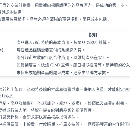
詳盡的商業計劃書，用數據向採購證明你的品牌潛力，是成功的第一步。
用與成本結構
的費用名目繁多，品牌必須有清晰的預算規劃。常見成本包括：
說明
)
產品進入超市系統的基本費用，按單品 (SKU) 計算。
e)
每個產品條碼需要支付的系統錄入費。
部分超市會收取年度合作費用，以維持產品在架上。
如貨架廣告、快訊 (DM) 宣傳、節日檔期推廣等，是持續的投
未售出或過期產品的處理成本，通常由品牌方承擔。
眼前的上架費，必須將後續的推廣和運營成本一併納入考量，才能制定健
談判技巧
登記、產品詳細資料（包括成分、產地、認證）、報價單及商業計劃書。
渠道或行業人脈，將資料提交給對應品類的採購經理。
料感興趣後，會要求寄送產品樣品以供評估。
包括供貨價、上架費、付款賬期、推廣支持等。一個經驗豐富的合作夥伴