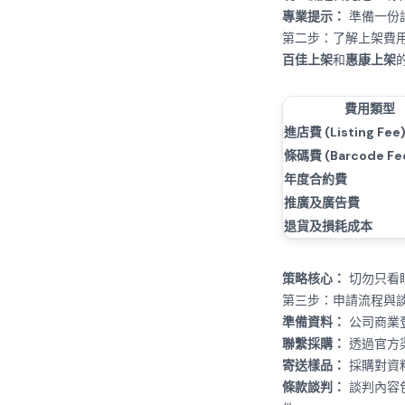
專業提示：
準備一份
第二步：了解上架費
百佳上架
和
惠康上架
費用類型
進店費 (Listing Fee
條碼費 (Barcode Fe
年度合約費
推廣及廣告費
退貨及損耗成本
策略核心：
切勿只看
第三步：申請流程與
準備資料：
公司商業
聯繫採購：
透過官方
寄送樣品：
採購對資
條款談判：
談判內容