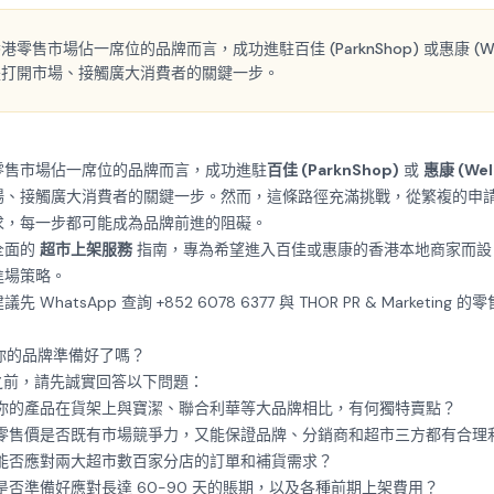
售市場佔一席位的品牌而言，成功進駐百佳 (ParknShop) 或惠康 (Wel
是打開市場、接觸廣大消費者的關鍵一步。
零售市場佔一席位的品牌而言，成功進駐
百佳 (ParknShop)
或
惠康 (Wel
場、接觸廣大消費者的關鍵一步。然而，這條路徑充滿挑戰，從繁複的申
求，每一步都可能成為品牌前進的阻礙。
全面的
超市上架服務
指南，專為希望進入百佳或惠康的香港本地商家而設
進場策略。
建議先
WhatsApp 查詢 +852 6078 6377
與 THOR PR & Marketin
 你的品牌準備好了嗎？
r) 之前，請先誠實回答以下問題：
你的產品在貨架上與寶潔、聯合利華等大品牌相比，有何獨特賣點？
零售價是否既有市場競爭力，又能保證品牌、分銷商和超市三方都有合理
能否應對兩大超市數百家分店的訂單和補貨需求？
是否準備好應對長達 60-90 天的賬期，以及各種前期上架費用？