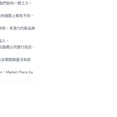
我們助你一臂之力。
合約細節上略有不同。
特色、有潛力的新品牌
投入。
託服務公司進行巡店，
在此期間銷量沒有起
arket Place by