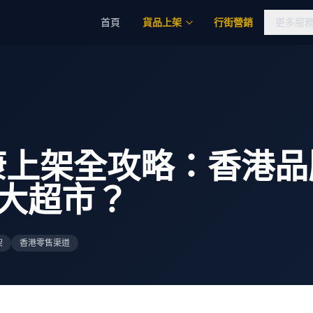
首頁
貨品上架
行街營銷
更多服
康上架全攻略：香港品
大超市？
架
香港零售渠道