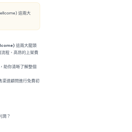
lcome) 這兩大
lcome)
這兩大龍頭
請流程、高昂的上架費
，助你清晰了解整個
g 的零售渠道顧問進行免費初
利潤？