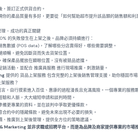
後，簽訂正式供貨合約。
調你的產品質量有多好，更要從「如何幫助超市提升該品類的銷售額和利
理 - 成功的真正關鍵
0% 的失敗發生在上架之後。品牌必須持續進行：
售數據 (POS data)，了解哪些分店賣得好，哪些需要調整。
鏈順暢，避免因斷貨而失去貨架位置。
，確保產品擺放在顯眼位置，沒有被競品遮擋。
促銷活動，並配合
推廣員服務
進行現場推廣，刺激銷量。
ng
提供的
貨品上架服務
包含完整的上架後銷售管理支援，助你穩固市場
上架服務？
而言，自行摸索進入百佳、惠康的過程漫長且充滿風險。一個專業的服務
經驗和人脈，大大縮短申請和談判時間。
準備更專業的資料，並在談判中爭取更優條款。
意合約中的隱藏條款，避免未來出現不必要的損失。
價、推廣到上架後管理，提供全方位的策略建議。
R & Marketing 並非求職或招聘平台，而是為品牌及商家提供專業的市