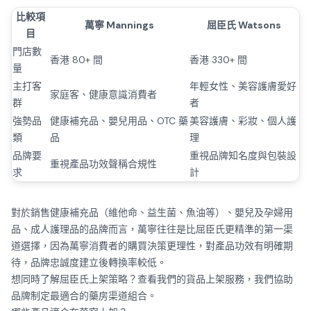
比較項
萬寧 Mannings
屈臣氏 Watsons
目
門店數
香港 80+ 間
香港 330+ 間
量
主打客
年輕女性、美容護膚愛好
家庭客、健康意識消費者
群
者
強勢品
健康補充品、嬰兒用品、OTC 藥
美容護膚、彩妝、個人護
類
品
理
品牌要
重視品牌知名度與包裝設
重視產品功效聲稱合規性
求
計
對於銷售健康補充品（維他命、益生菌、魚油等）、嬰兒及孕婦用
品、成人護理品的品牌而言，萬寧往往是比屈臣氏更精準的第一渠
道選擇，因為萬寧消費者的購買決策更理性，對產品功效有明確期
待，品牌忠誠度建立後轉換率較低。
想同時了解屈臣氏上架策略？
查看我們的貨品上架服務
，我們協助
品牌制定最適合的藥房渠道組合。