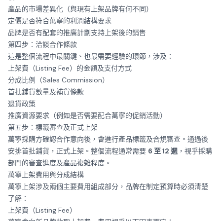
產品的市場差異化（與現有上架品牌有何不同）
定價是否符合萬寧的利潤結構要求
品牌是否有配套的推廣計劃支持上架後的銷售
第四步：洽談合作條款
這是整個流程中最關鍵、也最需要經驗的環節，涉及：
上架費（Listing Fee）的金額及支付方式
分成比例（Sales Commission）
首批鋪貨數量及補貨條款
退貨政策
推廣資源要求（例如是否需要配合萬寧的促銷活動）
第五步：標籤審查及正式上架
萬寧採購方確認合作意向後，會進行產品標籤及合規審查。通過後
安排首批鋪貨，正式上架。整個流程通常需要
6 至 12 週
，視乎採購
部門的審查進度及產品複雜程度。
萬寧上架費用與分成結構
萬寧上架涉及兩個主要費用組成部分，品牌在制定預算時必須清楚
了解：
上架費（Listing Fee）