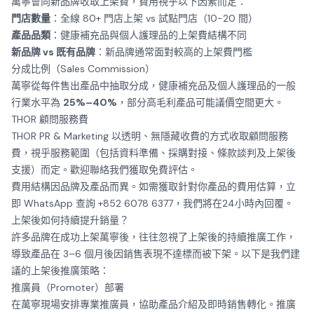
萬寧會向新品牌收取上架費，費用視乎以下因素而定：
門店數量
：全線 80+ 門店上架 vs 試點門店（10-20 間）
產品品類
：健康補充品與個人護理品的上架費結構不同
新品牌 vs 既有品牌
：新品牌通常面對較高的上架費門檻
分成比例（Sales Commission）
萬寧從每件售出產品中抽取分成，健康補充品及個人護理品的一般
行業水平為
25%–40%
，部分高毛利產品可能議價空間更大。
THOR 顧問服務費
THOR PR & Marketing 以透明、無隱藏收費的方式收取顧問服務
費，視乎服務範圍（包括資料準備、採購對接、條款談判及上架後
支援）而定。歡迎
聯絡我們
獲取免費評估。
費用結構因品牌及產品而異。如需獲取針對你產品的費用估算，
立
即 WhatsApp 查詢 +852 6078 6377
，我們將在24小時內回覆。
上架後如何持續提升銷量？
許多品牌在成功上架萬寧後，往往忽視了上架後的持續推廣工作，
導致產品在 3–6 個月後因銷售表現不達標而被下架。以下是我們建
議的上架後推廣策略：
推廣員（Promoter）部署
在萬寧現場安排專業推廣員，協助產品介紹及即時銷售轉化。推廣