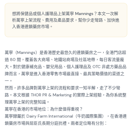
想將保健品或個人護理品上架萬寧 Mannings？本文一次解
析萬寧上架流程、費用及產品要求，幫你少走彎路、加快進
入香港連鎖藥房市場。
萬寧（Mannings）是香港歷史最悠久的連鎖藥房之一，全港門店超
過 80 間，覆蓋各大商場、地鐵站商場及社區地帶，每日客流量龐
大。對於健康補充品、嬰兒用品、個人護理品及 OTC 非處方藥品品
牌而言，萬寧是進入香港零售市場最直接、最具策略價值的渠道之
一。
然而，許多品牌對萬寧上架的流程和要求一知半解，走了不少彎
路。本文根據 THOR PR & Marketing 的實際上架經驗，為你系統整
理萬寧上架的完整知識。
萬寧在香港的市場地位：為什麼值得重視？
萬寧隸屬於 Dairy Farm International（牛奶國際集團），在香港連
鎖藥房市場與屈臣氏長期分庭抗禮。兩者定位略有分別：