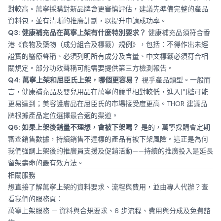
對較高。萬寧採購對新品牌會更審慎評估，建議先準備完整的產品
資料包，並有清晰的推廣計劃，以提升申請成功率。
Q3: 健康補充品在萬寧上架有什麼特別要求？
健康補充品須符合香
港《食物及藥物（成分組合及標籤）規例》，包括：不得作出未經
證實的醫療聲稱、必須列明所有成分及含量、中文標籤必須符合相
關規定。部分功效聲稱可能需要提供第三方檢測報告。
Q4: 萬寧上架和屈臣氏上架，哪個更容易？
視乎產品類型。一般而
言，健康補充品及嬰兒用品在萬寧的競爭相對較低，進入門檻可能
更易達到；美容護膚品在屈臣氏的市場接受度更高。THOR 建議品
牌根據產品定位選擇最合適的渠道。
Q5: 如果上架後銷量不理想，會被下架嗎？
是的，萬寧採購會定期
審查銷售數據，持續銷售不達標的產品有被下架風險。這正是為何
我們強調上架後的推廣員支援及促銷活動——持續的推廣投入是延長
留架壽命的最有效方法。
相關服務
想直接了解萬寧上架的資料要求、流程與費用，並由專人代辦？查
看我們的服務頁：
萬寧上架服務
— 資料與合規要求、6 步流程、費用與分成及免費諮