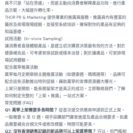
員不只是「站在旁邊」，而是主動向消費者解釋產品功效、進行產
品示範，大幅提升轉化率。
THOR PR & Marketing 提供專業的
推廣員服務
，推廣員均有豐富的
藥房及商場現場經驗，並接受系統培訓，確保對你的產品有足夠的
知識基礎。
試用活動（In-store Sampling）
讓消費者直接體驗產品，是建立初次購買決策最有效的方法。對於
健康補充品，可考慮安排試飲或樣本派發；對於護膚品，可安排現
場試用體驗。
配合萬寧推廣活動
萬寧每月定期舉辦主題推廣活動（如健康週、媽媽週等），品牌可
配合這些活動推出特別促銷，藉助萬寧的宣傳資源擴大曝光。
上架只是開始，能長期留架才是真正的成功。
立即聯絡我們
，了解
如何制定完整的「上架 + 推廣」一站式方案。
常見問題 (FAQ)
Q1: 萬寧上架需要多長時間？
從首次提交供應商申請到正式上架，
一般需要 6 至 12 週，視乎採購部門審查進度及產品合規要求。如產
品需要補充合規文件或修改標籤，時間可能更長。
Q2: 沒有香港銷售記錄的新品牌可以上架萬寧嗎？
可以，但門檻相