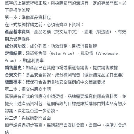
萬寧的上架流程較正規，與採購部門的溝通有一定的專業門檻。以
下是標準流程：
第一步：準備產品資料包
在正式接觸採購之前，必須備齊以下資料：
產品基本資料
：產品名稱（英文及中文）、產地（製造國）、有效
期及儲存條件
成分與功效
：成分列表、功效聲稱、目標消費群體
定價結構
：建議零售價（Retail Price）、批發價（Wholesale
Price）、期望利潤率
銷售歷史
：如產品已在其他市場或渠道有銷售，提供銷售數據
合規文件
：食品安全認證、成分檢測報告（健康補充品尤其重要）
標籤樣本
：確保符合香港食物安全條例的中文標籤要求
第二步：提交供應商申請
萬寧設有正式的供應商申請渠道。品牌需要填寫供應商資料表，並
提交上述產品資料包。這個階段的目標是讓採購部門對產品有初步
認識，決定是否進一步洽談。
第三步：與採購部門會面
如申請通過初步審查，採購部門會安排會面。會面中，採購方會評
估：