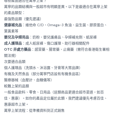
哪些產品適合在萬寧上架？
萬寧的品類結構與一般超市有明顯差異。以下是最適合在萬寧上架
的產品類型：
最強勢品類（優先建議）
健康補充品
：維他命 C/D、Omega-3 魚油、益生菌、膠原蛋白、
葉黃素等
嬰兒及孕婦用品
：奶粉、嬰兒護膚品、孕婦補充劑、紙尿褲
成人護理品
：成人紙尿褲、傷口護理、助行器相關配件
OTC 非處方藥品
：感冒藥、腸胃藥、止痛藥（需符合香港衛生署相
關法規）
次要適合品類
個人護理品（洗頭水、沐浴露、牙膏等大眾品牌）
有機及天然食品（部分萬寧門店設有有機食品區）
醫療器械（血壓計、血糖儀等）
較難上架的品類
一般食品飲料、零食、日用品（這類商品更適合超市渠道，如百
佳、惠康）。如你的產品定位屬於此類，我們建議優先考慮
百佳、
惠康超市上架
。
萬寧上架流程：從準備資料到正式銷售