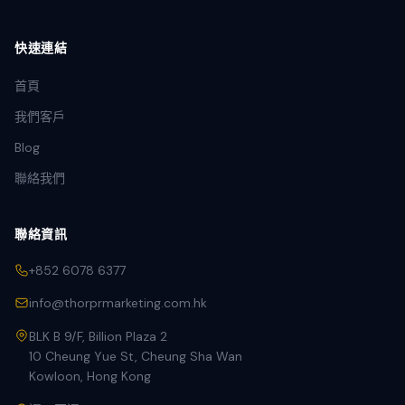
快速連結
首頁
我們客戶
Blog
聯絡我們
聯絡資訊
+852 6078 6377
info@thorprmarketing.com.hk
BLK B 9/F, Billion Plaza 2
10 Cheung Yue St, Cheung Sha Wan
Kowloon, Hong Kong