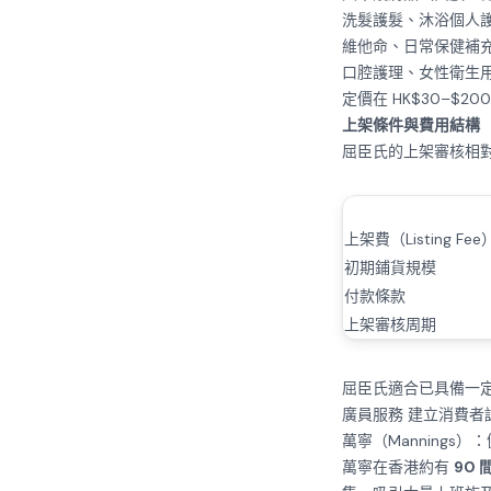
洗髮護髮、沐浴個人
維他命、日常保健補
口腔護理、女性衛生
定價在 HK$30–$2
上架條件與費用結構
屈臣氏的上架審核相
上架費（Listing Fee
初期鋪貨規模
付款條款
上架審核周期
屈臣氏適合已具備一
廣員服務
建立消費者
萬寧（Mannings
萬寧在香港約有
90 