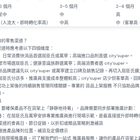
6 個月
3–5 個月
2–4 個月
至中
中
高
（人流大，即時轉化率高）
中高
中（客單高
牌的零售渠道？
渠道時應考慮以下四個維度：
：
日常消費快消品首選屈臣氏或萬寧；高端進口品則首選 city'super。
市場選屈臣氏；健康意識族群選萬寧；高端消費者選 city'super。
品牌建議先以 city'super 或萬寧建立口碑及銷售記錄，再切入屈臣氏
屈臣氏分店多，推廣員支援成本整體較高；city'super 店少但客單高，
成功上架後的持續銷售管理同樣關鍵。專業的
貨品上架服務
不只協助品牌
行。
略
。要確保產品不在貨架上「靜靜地待著」，品牌需要同步部署推廣計劃：
動：
在屈臣氏及萬寧安排專業推廣員進行現場示範，是最直接提升即時轉
渠道的會員日、節日促銷，以折扣或贈品策略刺激補貨
跟進產品陳列位置、補貨及定價標示
援與現場推廣員，可了解我們的一站式
推廣員服務
，讓你的產品在貨架上