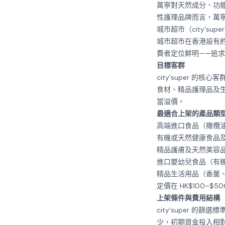
萬寧對天然成分、功
性護理品牌而言，萬
城市超市（city's
城市超市在香港設有
費者定位鮮明——追
目標客群
city'super 
食材、精品護理品及
當溢價。
最適合上架的產品類
高端進口食品（橄欖
有機或天然健康食品
精品護膚及天然美容
進口嬰幼兒食品（有
精品生活用品（香薰
定價在 HK$100–$
上架條件與費用結構
city'super 的篩選標
少，初期資金投入相