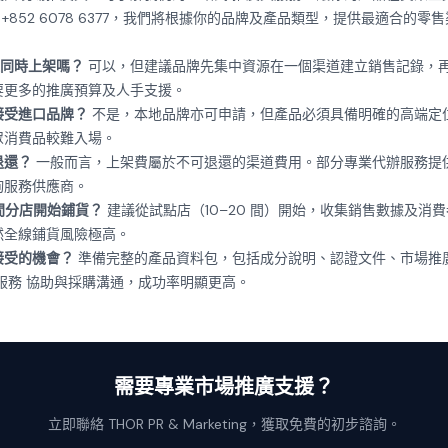
+852 6078 6377
，我們將根據你的品牌及產品類型，提供最適合的零售
以同時上架嗎？
可以，但建議品牌先集中資源在一個渠道建立銷售記錄，
要更多的推廣預算及人手支援。
只接受進口品牌？
不是，本地品牌亦可申請，但產品必須具備明確的高端定
眾消費品較難入場。
退還？
一般而言，上架費屬於不可退還的渠道費用。部分專業代辦服務提
詢服務供應商。
少間分店開始鋪貨？
建議從試點店（10–20 間）開始，收集銷售數據及消
然全線鋪貨風險極高。
接受的機會？
準備完整的產品資料包，包括成分說明、認證文件、市場推
服務
協助與採購溝通，成功率明顯更高。
需要專業市場推廣支援？
立即聯絡 THOR PR & Marketing，獲取免費的初步諮詢。