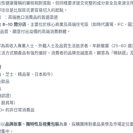
能性健康聲稱的審核相對寬鬆，但同樣要求提交完整的成分安全及來源文
寧往往是比屈臣氏更容易切入的起點。
uper）：高端進口消費品的首選渠道
約
8–10 間分店
，主要位於核心商業及高端住宅區（如時代廣場、IFC、
求品質、願意付出溢價的高端消費群體。
的核心客群為高收入專業人士、外籍人士及品質生活追求者，年齡層廣（25–60
生活方式類產品有強烈偏好。消費者的品牌忠誠度高，願意為「稀缺感」
型
油、芝士、精品茶、日本和牛）
及飲品
品
機認證）
、廚具等）
500+ 的非日常消費品
準以
品牌故事、獨特性及視覺包裝
為重，採購團隊對產品美學及市場定位
對集中。