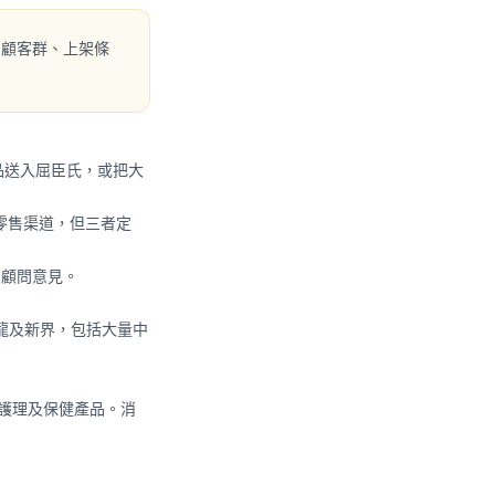
的顧客群、上架條
品送入屈臣氏，或把大
性的零售渠道，但三者定
。
顧問意見。
龍及新界，包括大量中
人護理及保健產品。消