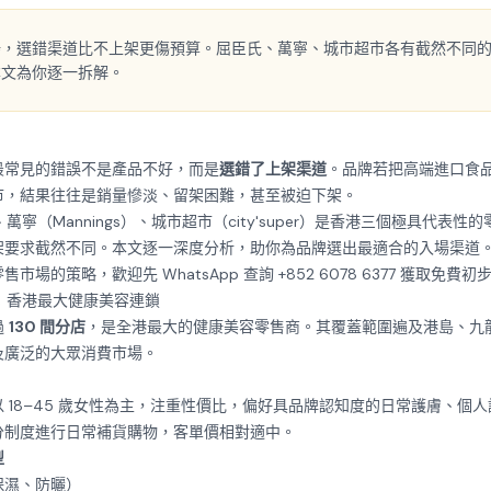
場，選錯渠道比不上架更傷預算。屈臣氏、萬寧、城市超市各有截然不同
本文為你逐一拆解。
最常見的錯誤不是產品不好，而是
選錯了上架渠道
。品牌若把高端進口食
市，結果往往是銷量慘淡、留架困難，甚至被迫下架。
）、萬寧（Mannings）、城市超市（city'super）是香港三個極具代表
架要求截然不同。本文逐一深度分析，助你為品牌選出最適合的入場渠道
零售市場的策略，歡迎先
WhatsApp 查詢 +852 6078 6377
獲取免費初步
）：香港最大健康美容連鎖
過
130 間分店
，是全港最大的健康美容零售商。其覆蓋範圍遍及港島、九
及廣泛的大眾消費市場。
 18–45 歲女性為主，注重性價比，偏好具品牌認知度的日常護膚、個
分制度進行日常補貨購物，客單價相對適中。
型
保濕、防曬）