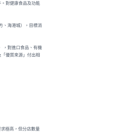
件。對健康食品及功能
圓方、海港城），目標消
 歲），對進口食品、有機
及「優質來源」付出相
要求極高，但分店數量