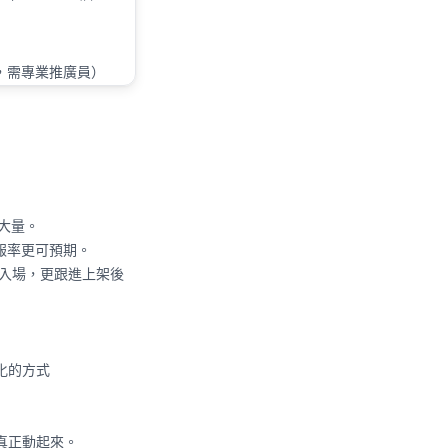
，需專業推廣員）
擴大量。
回報率更可預期。
入場，更跟進上架後
化的方式
真正動起來。