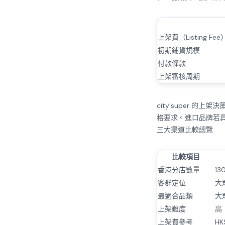
上架費（Listing Fee
初期鋪貨規模
付款條款
上架審核周期
city'super
格要求。進口品牌若
三大渠道比較總覽
比較項目
香港分店數量
13
客群定位
大
最適合品類
大
上架難度
高
上架費參考
HK