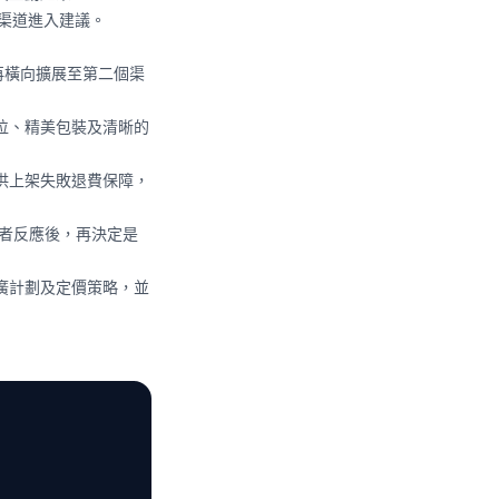
渠道進入建議。
再橫向擴展至第二個渠
位、精美包裝及清晰的
供上架失敗退費保障，
費者反應後，再決定是
廣計劃及定價策略，並