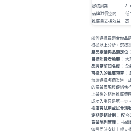
審核周期
3–
品牌溢價空間
低
推廣員支援效益
高
如何選擇最適合你品
根據以上分析，選擇
產品定價與品類定位
目標消費者輪廓：
大眾
品牌當前知名度：
全新
可投入的推廣預算：
無論選擇哪個渠道，
的留架表現與促銷執
上架後的銷售推廣策
成功入場只是第一步
推廣員試用或試食活
定期促銷計劃：
配合
貨架陳列管理：
持續
如需同時安排上架支