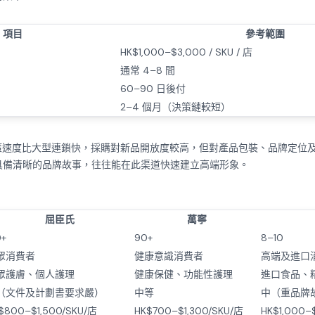
項目
參考範圍
）
HK$1,000–$3,000 / SKU / 店
通常 4–8 間
60–90 日後付
2–4 個月（決策鏈較短）
 的上架決策速度比大型連鎖快，採購對新品開放度較高，但對產品包裝、品牌定
具備清晰的品牌故事，往往能在此渠道快速建立高端形象。
屈臣氏
萬寧
0+
90+
8–10
眾消費者
健康意識消費者
高端及進口
眾護膚、個人護理
健康保健、功能性護理
進口食品、
（文件及計劃書要求嚴）
中等
中（重品牌
$800–$1,500/SKU/店
HK$700–$1,300/SKU/店
HK$1,000–