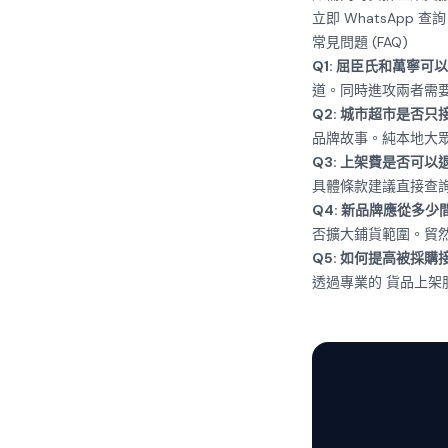
立即
WhatsApp 查詢 
常見問題 (FAQ)
Q1: 屈臣氏和萬寧可
道。同時進攻兩者需
Q2: 城市超市是否
品牌故事。純本地大
Q3: 上架費是否可以
具體條款建議直接查
Q4: 新品牌應從多
否擴大鋪貨範圍。貿
Q5: 如何提高被採購
透過專業的
貨品上架