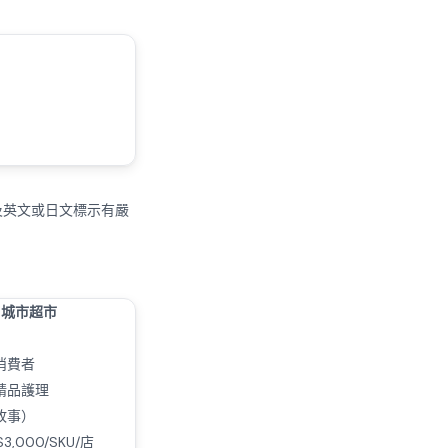
位及英文或日文標示有嚴
城市超市
消費者
精品護理
故事）
$3,000/SKU/店