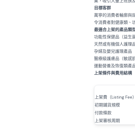
集，吸引大量上班族
目標客群
萬寧的消費者輪廓與屈
令消費者對健康類、
最適合上架的產品類
功能性保健品（益生菌
天然或有機個人護理
孕婦及嬰兒護理產品
醫療級護膚品（敏感
運動營養及恢復類產
上架條件與費用結構
上架費（Listing Fee
初期鋪貨規模
付款條款
上架審核周期