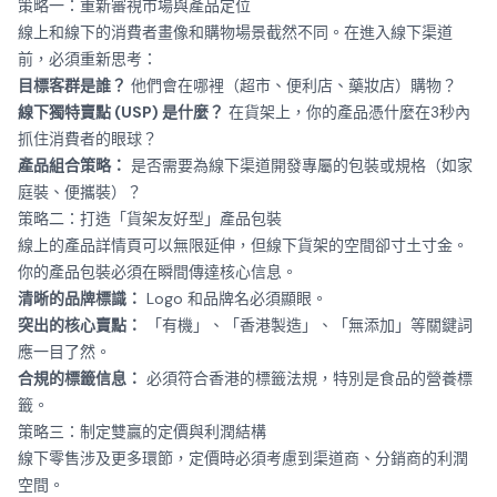
策略一：重新審視市場與產品定位
線上和線下的消費者畫像和購物場景截然不同。在進入線下渠道
前，必須重新思考：
目標客群是誰？
他們會在哪裡（超市、便利店、藥妝店）購物？
線下獨特賣點 (USP) 是什麼？
在貨架上，你的產品憑什麼在3秒內
抓住消費者的眼球？
產品組合策略：
是否需要為線下渠道開發專屬的包裝或規格（如家
庭裝、便攜裝）？
策略二：打造「貨架友好型」產品包裝
線上的產品詳情頁可以無限延伸，但線下貨架的空間卻寸土寸金。
你的產品包裝必須在瞬間傳達核心信息。
清晰的品牌標識：
Logo 和品牌名必須顯眼。
突出的核心賣點：
「有機」、「香港製造」、「無添加」等關鍵詞
應一目了然。
合規的標籤信息：
必須符合香港的標籤法規，特別是食品的營養標
籤。
策略三：制定雙贏的定價與利潤結構
線下零售涉及更多環節，定價時必須考慮到渠道商、分銷商的利潤
空間。