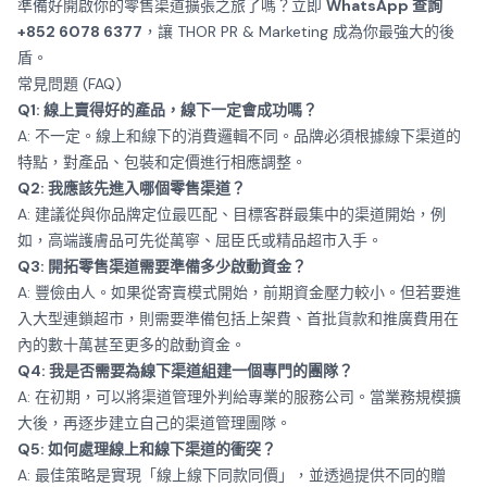
準備好開啟你的零售渠道擴張之旅了嗎？立即
WhatsApp 查詢
+852 6078 6377
，讓 THOR PR & Marketing 成為你最強大的後
盾。
常見問題 (FAQ)
Q1: 線上賣得好的產品，線下一定會成功嗎？
A: 不一定。線上和線下的消費邏輯不同。品牌必須根據線下渠道的
特點，對產品、包裝和定價進行相應調整。
Q2: 我應該先進入哪個零售渠道？
A: 建議從與你品牌定位最匹配、目標客群最集中的渠道開始，例
如，高端護膚品可先從萬寧、屈臣氏或精品超市入手。
Q3: 開拓零售渠道需要準備多少啟動資金？
A: 豐儉由人。如果從寄賣模式開始，前期資金壓力較小。但若要進
入大型連鎖超市，則需要準備包括上架費、首批貨款和推廣費用在
內的數十萬甚至更多的啟動資金。
Q4: 我是否需要為線下渠道組建一個專門的團隊？
A: 在初期，可以將渠道管理外判給專業的服務公司。當業務規模擴
大後，再逐步建立自己的渠道管理團隊。
Q5: 如何處理線上和線下渠道的衝突？
A: 最佳策略是實現「線上線下同款同價」，並透過提供不同的贈