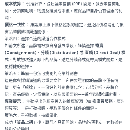
成本核算：
倒推計算，從建議零售價 (RRP) 開始，減去零售商毛
利、分銷商毛利、物流及推廣成本後，確保品牌自身仍有健康的利
潤。
價格一致性：
維護線上線下價格體系的穩定，避免因價格混亂而損
害品牌價值和渠道關係。
策略四：選擇合適的渠道合作模式
如前文所述，品牌需根據自身發展階段，謹慎選擇
寄賣
(Consignment)
、
分銷 (Distribution)
或
直銷 (Direct Deal)
模
式。對於初次進入線下的品牌，透過分銷商或從寄賣模式開始，是
更穩健的選擇。
策略五：準備一份無可挑剔的商業計劃書
這是你與採購溝通的最重要文件。它需要證明你的品牌不僅有情
懷，更有「錢途」。一份好的計劃書應包含：市場分析、品牌介
紹、產品優勢、定價策略、以及最重要的——
首年市場推廣計劃
。
專業提示：
主動提出你願意投入的推廣資源（如
推廣員服務
、廣告
預算等），是打動採購、爭取更優合作條件的關鍵。
策略六：重視數據，持續優化
成功「
貨品上架
」後，戰鬥才真正開始。品牌必須建立一套數據追
踪和分析機制：