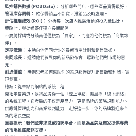
監控銷售數據 (POS Data)：
分析哪些門店、哪些產品賣得最好。
管理庫存周轉：
確保暢銷品不斷貨，滯銷品及時處理。
評估推廣成效 (ROI)：
分析每一次店內推廣活動的投入產出比。
策略七：與渠道夥伴建立長期關係
不要將採購或分銷商僅僅視為「買家」，而應將他們視為「商業夥
伴」。
定期溝通：
主動向他們同步你的最新市場計劃和銷售數據。
共同成長：
邀請他們參與你的新品發布會，聽取他們對市場的意
見。
創造價值：
時刻思考如何幫助你的渠道夥伴提升銷售額和利潤，實
現雙贏。
總結：從單點到網絡的系統工程
開拓零售渠道，是將品牌從一個「線上單點」擴展為「線下網絡」
的系統工程。它考驗的不仅是產品力，更是品牌的策略規劃能力、
供應鏈管理能力和商業談判能力。走好這一步，你的品牌將迎來全
新的增長空間。
重要提示：我們並非求職或招聘平台，而是為品牌及商家提供專業
的市場推廣服務支援。