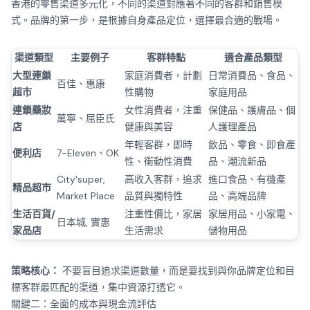
香港的零售渠道多元化，不同的渠道對應著不同的客群和銷售模
式。品牌的第一步，是根據自身產品定位，選擇最合適的戰場。
渠道類型
主要例子
客群特點
適合產品類型
大型連鎖
家庭消費者，計劃
日常消費品、食品、
百佳、惠康
超市
性購物
家庭用品
連鎖藥妝
女性消費者，注重
保健品、護膚品、個
萬寧、屈臣氏
店
健康與美容
人護理產品
年輕客群，即時
飲品、零食、即食產
便利店
7-Eleven、OK
性、衝動性消費
品、潮流新品
City'super,
高收入客群，追求
進口食品、有機產
精品超市
Market Place
品質與獨特性
品、高端品牌
生活百貨/
注重性價比，家居
家居用品、小家電、
日本城, 實惠
家品店
生活需求
儲物用品
策略核心：
不要盲目追求渠道數量，而是要找到與你品牌定位和目
標客群最匹配的渠道，集中資源打透它。
關鍵二：全面的成本與現金流評估