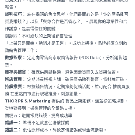
報告。
談判技巧：
站在採購的角度思考，他們最關心的是「你的產品能否
幫我賺錢？」以及「與你合作是否省心？」。展現你的專業性和合
作誠意，是贏得信任的關鍵。
關鍵四：不可或缺的上架後銷售管理
「上架只是開始，動銷才是王道」。成功上架後，品牌必須立刻啟
動銷售管理工作：
數據監察：
定期向零售商索取銷售報告 (POS Data)，分析銷售趨
勢。
庫存與補貨：
確保供應鏈暢通，避免因斷貨而失去貨架位置。
巡店管理：
定期派員巡視店舖，確保產品陳列整齊、價錢牌正確。
持續推廣：
根據銷售情況，定期策劃促銷活動，並可配合
推廣員服
務
在重點門市進行現場推廣，刺激銷量。
THOR PR & Marketing
提供的
貨品上架服務
，涵蓋從策略規劃、
渠道對接到上架後管理的全鏈路支援。
關鍵五：避開常見錯誤，提高成功率
錯誤一：
準備不足就倉促聯繫採購。
錯誤二：
低估總體成本，導致定價錯誤或現金流斷裂。