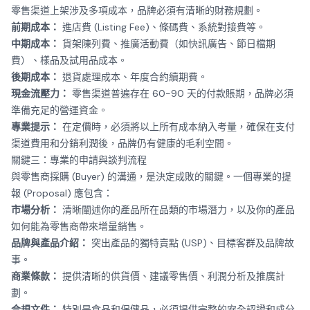
零售渠道上架涉及多項成本，品牌必須有清晰的財務規劃。
前期成本：
進店費 (Listing Fee)、條碼費、系統對接費等。
中期成本：
貨架陳列費、推廣活動費（如快訊廣告、節日檔期
費）、樣品及試用品成本。
後期成本：
退貨處理成本、年度合約續期費。
現金流壓力：
零售渠道普遍存在 60-90 天的付款賬期，品牌必須
準備充足的營運資金。
專業提示：
在定價時，必須將以上所有成本納入考量，確保在支付
渠道費用和分銷利潤後，品牌仍有健康的毛利空間。
關鍵三：專業的申請與談判流程
與零售商採購 (Buyer) 的溝通，是決定成敗的關鍵。一個專業的提
報 (Proposal) 應包含：
市場分析：
清晰闡述你的產品所在品類的市場潛力，以及你的產品
如何能為零售商帶來增量銷售。
品牌與產品介紹：
突出產品的獨特賣點 (USP)、目標客群及品牌故
事。
商業條款：
提供清晰的供貨價、建議零售價、利潤分析及推廣計
劃。
合規文件：
特別是食品和保健品，必須提供完整的安全認證和成分