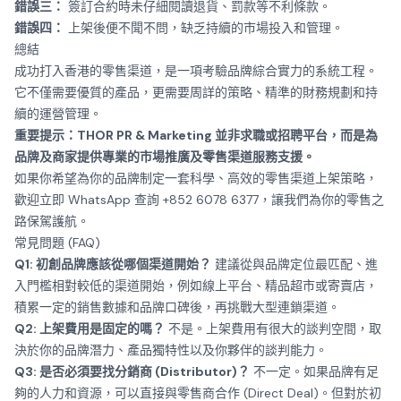
錯誤三：
簽訂合約時未仔細閱讀退貨、罰款等不利條款。
錯誤四：
上架後便不聞不問，缺乏持續的市場投入和管理。
總結
成功打入香港的零售渠道，是一項考驗品牌綜合實力的系統工程。
它不僅需要優質的產品，更需要周詳的策略、精準的財務規劃和持
續的運營管理。
重要提示：THOR PR & Marketing 並非求職或招聘平台，而是為
品牌及商家提供專業的市場推廣及零售渠道服務支援。
如果你希望為你的品牌制定一套科學、高效的零售渠道上架策略，
歡迎立即
WhatsApp 查詢 +852 6078 6377
，讓我們為你的零售之
路保駕護航。
常見問題 (FAQ)
Q1: 初創品牌應該從哪個渠道開始？
建議從與品牌定位最匹配、進
入門檻相對較低的渠道開始，例如線上平台、精品超市或寄賣店，
積累一定的銷售數據和品牌口碑後，再挑戰大型連鎖渠道。
Q2: 上架費用是固定的嗎？
不是。上架費用有很大的談判空間，取
決於你的品牌潛力、產品獨特性以及你夥伴的談判能力。
Q3: 是否必須要找分銷商 (Distributor)？
不一定。如果品牌有足
夠的人力和資源，可以直接與零售商合作 (Direct Deal)。但對於初