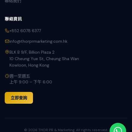
聯絡我們
聯絡資訊
+852 6078 6377
info@thorprmarketing.com.hk
BLK B 9/F, Billion Plaza 2
10 Cheung Yue St, Cheung Sha Wan
Kowloon, Hong Kong
週一至週五
上午 9:00 – 下午 6:00
立即查詢
©
2026
THOR PR & Marketing. All rights reserved.