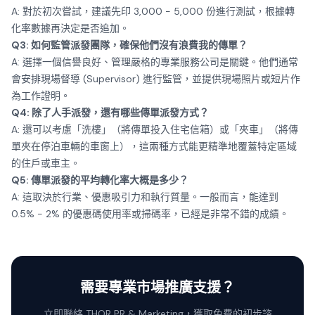
A: 對於初次嘗試，建議先印 3,000 - 5,000 份進行測試，根據轉
化率數據再決定是否追加。
Q3: 如何監管派發團隊，確保他們沒有浪費我的傳單？
A: 選擇一個信譽良好、管理嚴格的專業服務公司是關鍵。他們通常
會安排現場督導 (Supervisor) 進行監管，並提供現場照片或短片作
為工作證明。
Q4: 除了人手派發，還有哪些傳單派發方式？
A: 還可以考慮「洗樓」（將傳單投入住宅信箱）或「夾車」（將傳
單夾在停泊車輛的車窗上），這兩種方式能更精準地覆蓋特定區域
的住戶或車主。
Q5: 傳單派發的平均轉化率大概是多少？
A: 這取決於行業、優惠吸引力和執行質量。一般而言，能達到
0.5% - 2% 的優惠碼使用率或掃碼率，已經是非常不錯的成績。
需要專業市場推廣支援？
立即聯絡 THOR PR & Marketing，獲取免費的初步諮