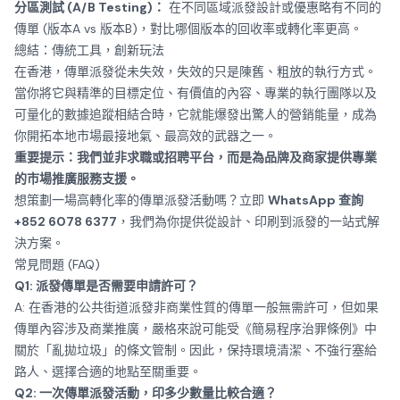
分區測試 (A/B Testing)：
在不同區域派發設計或優惠略有不同的
傳單 (版本A vs 版本B)，對比哪個版本的回收率或轉化率更高。
總結：傳統工具，創新玩法
在香港，傳單派發從未失效，失效的只是陳舊、粗放的執行方式。
當你將它與精準的目標定位、有價值的內容、專業的執行團隊以及
可量化的數據追蹤相結合時，它就能爆發出驚人的營銷能量，成為
你開拓本地市場最接地氣、最高效的武器之一。
重要提示：我們並非求職或招聘平台，而是為品牌及商家提供專業
的市場推廣服務支援。
想策劃一場高轉化率的傳單派發活動嗎？立即
WhatsApp 查詢
+852 6078 6377
，我們為你提供從設計、印刷到派發的一站式解
決方案。
常見問題 (FAQ)
Q1: 派發傳單是否需要申請許可？
A: 在香港的公共街道派發非商業性質的傳單一般無需許可，但如果
傳單內容涉及商業推廣，嚴格來說可能受《簡易程序治罪條例》中
關於「亂拋垃圾」的條文管制。因此，保持環境清潔、不強行塞給
路人、選擇合適的地點至關重要。
Q2: 一次傳單派發活動，印多少數量比較合適？