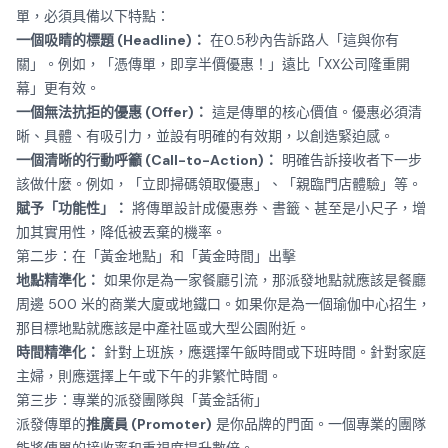
單，必須具備以下特點：
一個吸睛的標題 (Headline)：
在0.5秒內告訴路人「這與你有
關」。例如，「憑傳單，即享半價優惠！」遠比「XX公司隆重開
幕」更有效。
一個無法抗拒的優惠 (Offer)：
這是傳單的核心價值。優惠必須清
晰、具體、有吸引力，並設有明確的有效期，以創造緊迫感。
一個清晰的行動呼籲 (Call-to-Action)：
明確告訴接收者下一步
該做什麼。例如，「立即掃碼領取優惠」、「親臨門店體驗」等。
賦予「功能性」：
將傳單設計成優惠券、書籤、甚至是小尺子，增
加其實用性，降低被丟棄的機率。
第二步：在「黃金地點」和「黃金時間」出擊
地點精準化：
如果你是為一家餐廳引流，那派發地點就應該是餐廳
周邊 500 米的商業大廈或地鐵口。如果你是為一個瑜伽中心招生，
那目標地點就應該是中產社區或大型公園附近。
時間精準化：
針對上班族，應選擇午飯時間或下班時間。針對家庭
主婦，則應選擇上午或下午的非繁忙時間。
第三步：專業的派發團隊與「黃金話術」
派發傳單的
推廣員 (Promoter)
是你品牌的門面。一個專業的團隊