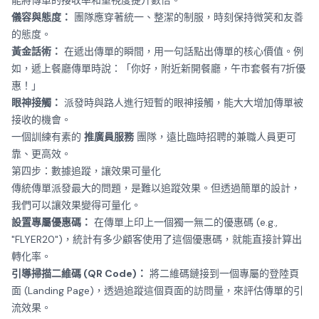
能將傳單的接收率和重視度提升數倍。
儀容與態度：
團隊應穿著統一、整潔的制服，時刻保持微笑和友善
的態度。
黃金話術：
在遞出傳單的瞬間，用一句話點出傳單的核心價值。例
如，遞上餐廳傳單時說：「你好，附近新開餐廳，午市套餐有7折優
惠！」
眼神接觸：
派發時與路人進行短暫的眼神接觸，能大大增加傳單被
接收的機會。
一個訓練有素的
推廣員服務
團隊，遠比臨時招聘的兼職人員更可
靠、更高效。
第四步：數據追蹤，讓效果可量化
傳統傳單派發最大的問題，是難以追蹤效果。但透過簡單的設計，
我們可以讓效果變得可量化。
設置專屬優惠碼：
在傳單上印上一個獨一無二的優惠碼 (e.g.,
"FLYER20")，統計有多少顧客使用了這個優惠碼，就能直接計算出
轉化率。
引導掃描二維碼 (QR Code)：
將二維碼鏈接到一個專屬的登陸頁
面 (Landing Page)，透過追蹤這個頁面的訪問量，來評估傳單的引
流效果。